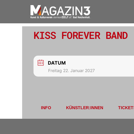
KISS FOREVER BAND
DATUM
Freitag 22. Januar 2027
INFO
KÜNSTLER:INNEN
TICKET