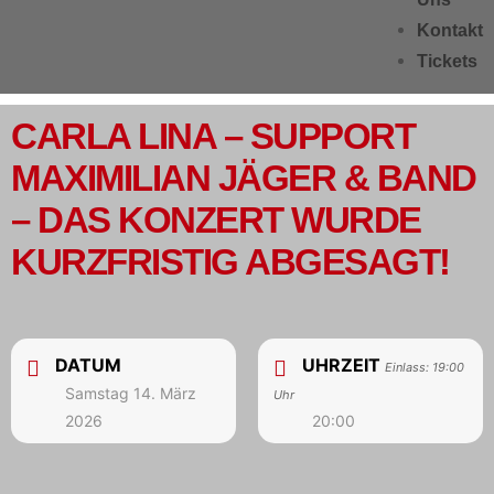
Kontakt
Tickets
CARLA LINA – SUPPORT
MAXIMILIAN JÄGER & BAND
– DAS KONZERT WURDE
KURZFRISTIG ABGESAGT!
DATUM
UHRZEIT
Einlass: 19:00
Samstag 14. März
Uhr
2026
20:00