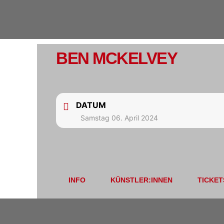
BEN MCKELVEY
DATUM
Samstag 06. April 2024
INFO
KÜNSTLER:INNEN
TICKET